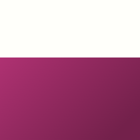
osäker på om du är tillräckligt bra för
att ta betalt för premiumtjänster,
även om
ditt arbete är transformativt och värdefullt för