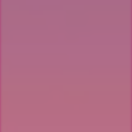
fastnar i självtvivel
omprogrammera
pengablockeringar
självbegränsande övertygelser
en gång för alla!